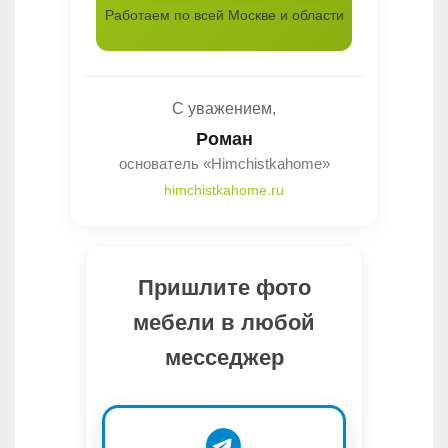
Работаем по всей Москве и области
С уважением,
Роман
основатель «Himchistkahome»
himchistkahome.ru
Пришлите фото
мебели в любой
месседжер